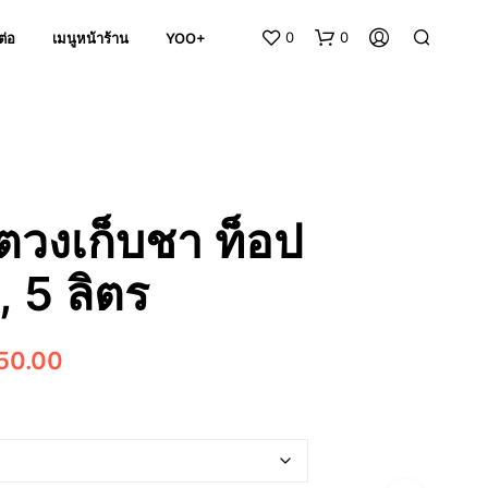
0
0
ต่อ
เมนูหน้าร้าน
YOO+
ตวงเก็บชา ท็อป
2, 5 ลิตร
N
O
P
Price
50.00
R
O
range:
D
U
฿80.00
C
through
T
S