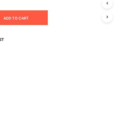
฿150.00
I
N
T
ADD TO CART
H
E
C
A
ST
R
T
.