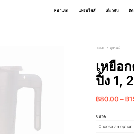
หน้าแรก
แฟรนไชส์
เกี่ยวกับ
ติด
HOME
/
อุปกรณ์
เหยือก
ปิ้ง 1, 
฿
80.00
–
฿
1
ขนาด