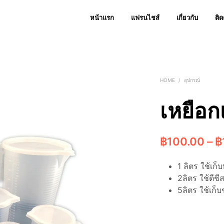
หน้าแรก
แฟรนไชส์
เกี่ยวกับ
ติด
HOME
/
อุปกรณ์
เหยือก
฿
100.00
–
฿
1 ลิตร ใช้เก็บ
2ลิตร ใช้ตีชี
5ลิตร ใช้เก็