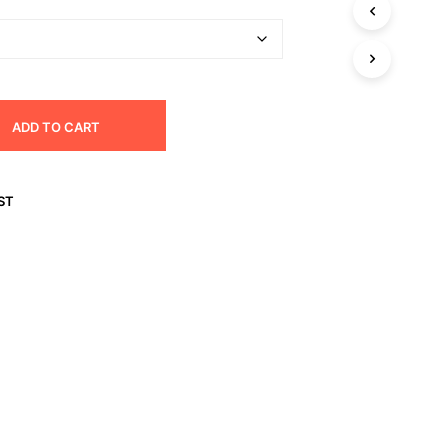
I
N
T
H
E
C
ADD TO CART
A
R
T
.
ST