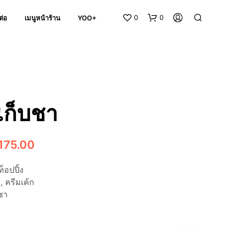
0
0
ต่อ
เมนูหน้าร้าน
YOO+
เก็บชา
N
Price
175.00
O
range:
P
ท็อปปิ้ง
R
฿100.00
O
ส, ครีมเค้ก
D
through
บชา
U
C
฿175.00
T
S