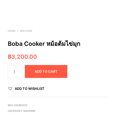
HOME
/
MACHINE
Boba Cooker หม้อต้มไข่มุก
฿
3,200.00
ADD TO CART
ADD TO WISHLIST
SKU:
EQUBOCO
CATEGORY:
MACHINE