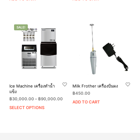
SALE!
Ice Machine เครื่องทำน้ำ
Milk Frother เครื่องปั่นผง
แข็ง
฿
450.00
Price
฿
30,000.00
–
฿
90,000.00
ADD TO CART
range:
SELECT OPTIONS
This
฿30,000.00
product
through
has
฿90,000.00
multiple
variants.