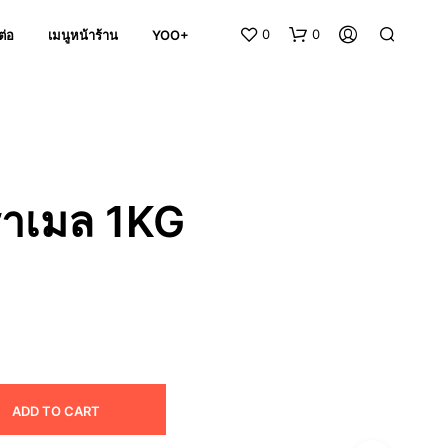
0
0
ต่อ
เมนูหน้าร้าน
YOO+
ราเมล 1KG
N
O
P
R
O
D
U
C
ADD TO CART
T
S