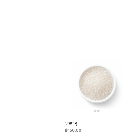
บุกสาคู
฿
150.00