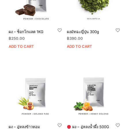
ผง – ช็อกโกแลต 1KG
ผงมัทฉะญี่ปุ่น 300g
฿
250.00
฿
390.00
ADD TO CART
ADD TO CART
ผง – อู่หลงข้าวหอม
ผง – อู่หลงน้ำผึ้ง 500G